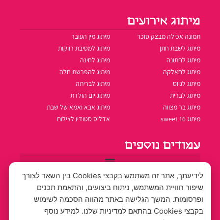
מיתוג אירועים
תמונה אכילה מבצק סוכר
מיתוג מין העובר
מיתוג לשבת חתן
מיתוג למסיבת רווקות
מיתוג לחתונה
מיתוג לחינה
מיתוג לחאלקה
מיתוג להפרשת חלה
מיתוג לגיוס
מיתוג לבריתה
מיתוג לברית
מיתוג יום הולדת
מיתוג בר מצווה
מיתוג אבא ואמא של שבת
מיתוג sweet 16
אדליס סטודיו לצילום
עמודים נוספים
לידיעתך, אתר זה משתמש בקבצי Cookies בין השאר לצורך
שיפור חוויית המשתמש, ניתוח ביצועים, והתאמת תכנים
שעות פעילות
ופרסומות. המשך הגלישה באתר מהווה הסכמה לשימוש
בתיאום מראש
בקבצי Cookies בהתאם למדיניות שלנו. למידע נוסף