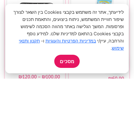
לידיעתך, אתר זה משתמש בקבצי Cookies בין השאר לצורך
שיפור חוויית המשתמש, ניתוח ביצועים, והתאמת תכנים
ופרסומות. המשך הגלישה באתר מהווה הסכמה לשימוש
בקבצי Cookies בהתאם למדיניות שלנו. למידע נוסף
והרחבה, עיין/י
במדיניות הפרטיות והעוגיות
ו-
תקנון ותנאי
שימוש
.
כיסא ים מתקפל במגון
כיסוי ללפטופ מעוצב במגון
עיצובים עם שם או תמונת
דגמים
הילד/ה
מסכים
מתנות ממותגות
מתנות לילדי הגן ובית הספר
₪
120.00
–
₪
100.00
₪
60.00